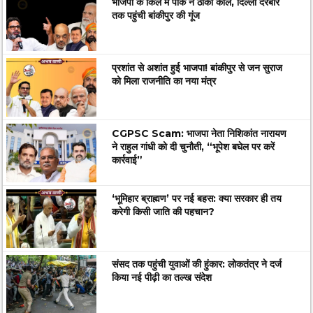
भाजपा के किले में पीके ने ठोकी कील, दिल्ली दरबार
तक पहुंची बांकीपुर की गूंज
प्रशांत से अशांत हुई भाजपा! बांकीपुर से जन सुराज
को मिला राजनीति का नया मंत्र
CGPSC Scam: भाजपा नेता निशिकांत नारायण
ने राहुल गांधी को दी चुनौती, “भूपेश बघेल पर करें
कार्रवाई”
‘भूमिहार ब्राह्मण’ पर नई बहस: क्या सरकार ही तय
करेगी किसी जाति की पहचान?
संसद तक पहुंची युवाओं की हुंकार: लोकतंत्र ने दर्ज
किया नई पीढ़ी का तल्ख संदेश