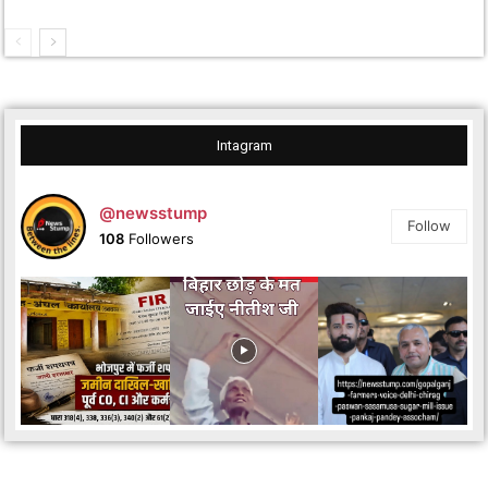
Intagram
@newsstump
Follow
108
Followers