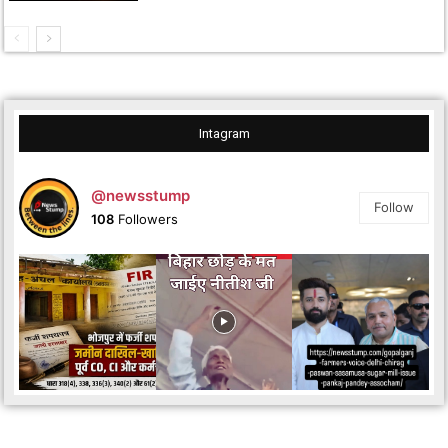
Intagram
@newsstump
Follow
108
Followers