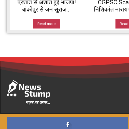
प्रशांत से अशांत हुई भाजपा!
CGPSC Scam:
बांकीपुर से जन सुराज...
निशिकांत नारायण 
Read more
Read
नज़र हर तरफ...