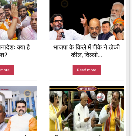
नादेशः क्या है
भाजपा के किले में पीके ने ठोकी
ेश?
कील, दिल्ली...
 more
Read more