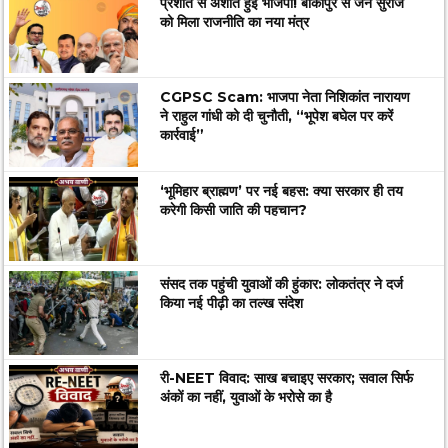
प्रशांत से अशांत हुई भाजपा! बांकीपुर से जन सुराज
को मिला राजनीति का नया मंत्र
CGPSC Scam: भाजपा नेता निशिकांत नारायण
ने राहुल गांधी को दी चुनौती, “भूपेश बघेल पर करें
कार्रवाई”
‘भूमिहार ब्राह्मण’ पर नई बहस: क्या सरकार ही तय
करेगी किसी जाति की पहचान?
संसद तक पहुंची युवाओं की हुंकार: लोकतंत्र ने दर्ज
किया नई पीढ़ी का तल्ख संदेश
री-NEET विवाद: साख बचाइए सरकार; सवाल सिर्फ
अंकों का नहीं, युवाओं के भरोसे का है