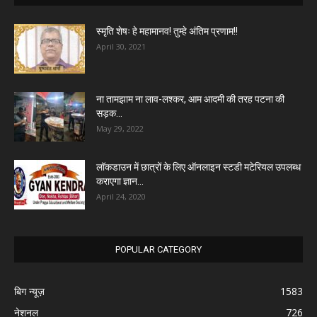
स्मृति शेषः हे महामानव! तुम्हे अंतिम प्रणाम!!
April 30, 2021
ना तामझाम ना लाव-लश्कर, आम आदमी की तरह पटना की
सड़क...
May 29, 2022
लॉकडाउन में छात्रों के लिए ऑनलाइन स्टडी मटेरियल उपलब्ध
कराएगा ज्ञान...
April 24, 2020
POPULAR CATEGORY
बिग न्यूज़
1583
नेशनल
726