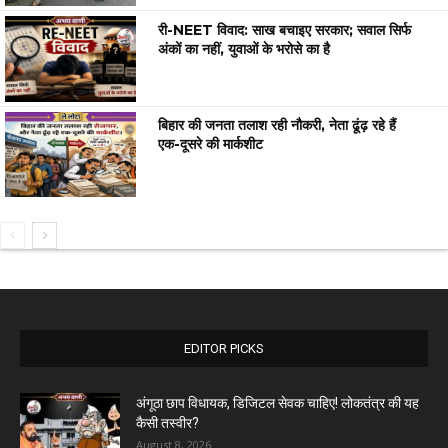
री-NEET विवाद: साख बचाइए सरकार; सवाल सिर्फ
अंकों का नहीं, युवाओं के भरोसे का है
बिहार की जनता तलाश रही नौकरी, नेता ढूंढ़ रहे हैं
एक-दूसरे की मार्कशीट
EDITOR PICKS
अंगूठा छाप विधायक, डिजिटल सेवक चाहिए! लोकतंत्र की यह
कैसी तस्वीर?
August 8, 2026