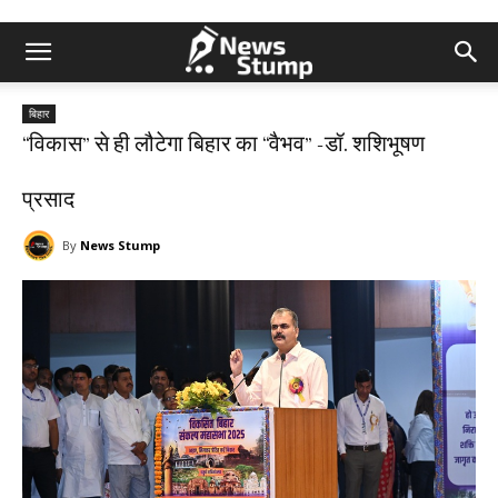
बिहार
“विकास” से ही लौटेगा बिहार का “वैभव” -डॉ. शशिभूषण
प्रसाद
By
News Stump