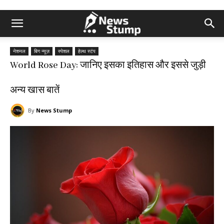
नेशनल
बिग न्यूज़
स्पेशल
हेल्थ स्टंप
World Rose Day: जानिए इसका इतिहास और इससे जुड़ी
अन्य खास बातें
By
News Stump