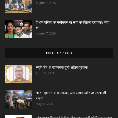
August 7, 2026
विधान परिषद का मनोनयन या सत्ता का पिछला दरवाजा? नेता
का...
August 7, 2026
POPULAR POSTS
स्मृति शेषः हे महामानव! तुम्हे अंतिम प्रणाम!!
April 30, 2021
ना तामझाम ना लाव-लश्कर, आम आदमी की तरह पटना की
सड़क...
May 29, 2022
लॉकडाउन में छात्रों के लिए ऑनलाइन स्टडी मटेरियल उपलब्ध