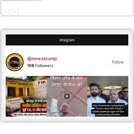
Intagram
@newsstump
Follow
108
Followers