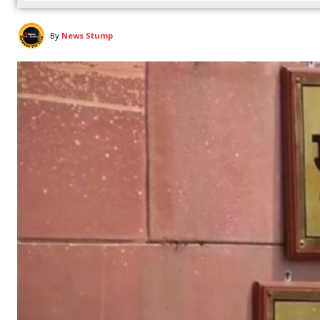
By
News Stump