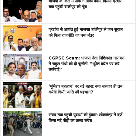
भाजपा के किले में पीके ने ठोकी कील, दिल्ली दरबार
तक पहुंची बांकीपुर की गूंज
प्रशांत से अशांत हुई भाजपा! बांकीपुर से जन सुराज
को मिला राजनीति का नया मंत्र
CGPSC Scam: भाजपा नेता निशिकांत नारायण
ने राहुल गांधी को दी चुनौती, “भूपेश बघेल पर करें
कार्रवाई”
‘भूमिहार ब्राह्मण’ पर नई बहस: क्या सरकार ही तय
करेगी किसी जाति की पहचान?
संसद तक पहुंची युवाओं की हुंकार: लोकतंत्र ने दर्ज
किया नई पीढ़ी का तल्ख संदेश