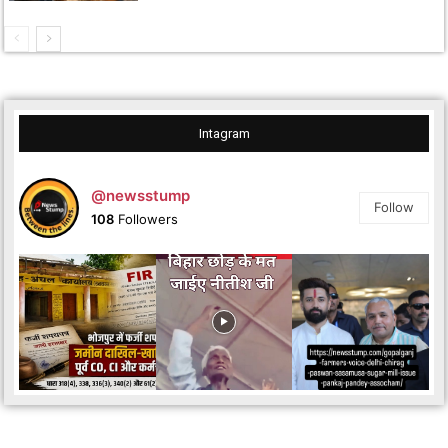
Intagram
@newsstump
Follow
108
Followers