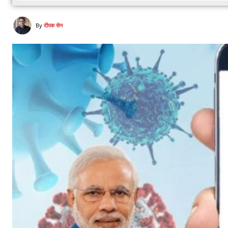
By
दीपक सेन