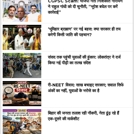
CGPSC Scam: भाजपा नेता निशिकांत नारायण
ने राहुल गांधी को दी चुनौती, “भूपेश बघेल पर करें
कार्रवाई”
‘भूमिहार ब्राह्मण’ पर नई बहस: क्या सरकार ही तय
करेगी किसी जाति की पहचान?
संसद तक पहुंची युवाओं की हुंकार: लोकतंत्र ने दर्ज
किया नई पीढ़ी का तल्ख संदेश
री-NEET विवाद: साख बचाइए सरकार; सवाल सिर्फ
अंकों का नहीं, युवाओं के भरोसे का है
बिहार की जनता तलाश रही नौकरी, नेता ढूंढ़ रहे हैं
एक-दूसरे की मार्कशीट