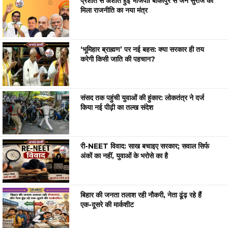
प्रशांत से अशांत हुई भाजपा! बांकीपुर से जन सुराज को
मिला राजनीति का नया मंत्र
‘भूमिहार ब्राह्मण’ पर नई बहस: क्या सरकार ही तय
करेगी किसी जाति की पहचान?
संसद तक पहुंची युवाओं की हुंकार: लोकतंत्र ने दर्ज
किया नई पीढ़ी का तल्ख संदेश
री-NEET विवाद: साख बचाइए सरकार; सवाल सिर्फ
अंकों का नहीं, युवाओं के भरोसे का है
बिहार की जनता तलाश रही नौकरी, नेता ढूंढ़ रहे हैं
एक-दूसरे की मार्कशीट