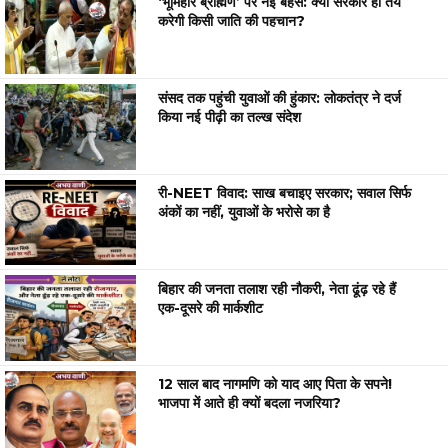
‘भूमिहार ब्राह्मण’ पर नई बहस: क्या सरकार ही तय
करेगी किसी जाति की पहचान?
संसद तक पहुंची युवाओं की हुंकार: लोकतंत्र ने दर्ज
किया नई पीढ़ी का तल्ख संदेश
री-NEET विवाद: साख बचाइए सरकार; सवाल सिर्फ
अंकों का नहीं, युवाओं के भरोसे का है
बिहार की जनता तलाश रही नौकरी, नेता ढूंढ़ रहे हैं
एक-दूसरे की मार्कशीट
12 साल बाद नागमणि को याद आए पिता के सपने!
भाजपा में आते ही क्यों बदला नजरिया?