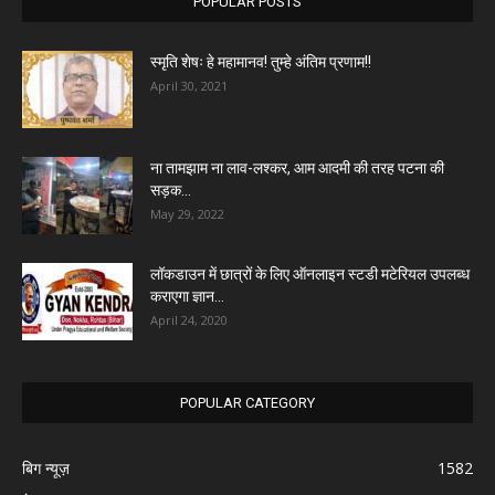
POPULAR POSTS
स्मृति शेषः हे महामानव! तुम्हे अंतिम प्रणाम!!
April 30, 2021
ना तामझाम ना लाव-लश्कर, आम आदमी की तरह पटना की
सड़क...
May 29, 2022
लॉकडाउन में छात्रों के लिए ऑनलाइन स्टडी मटेरियल उपलब्ध
कराएगा ज्ञान...
April 24, 2020
POPULAR CATEGORY
बिग न्यूज़
1582