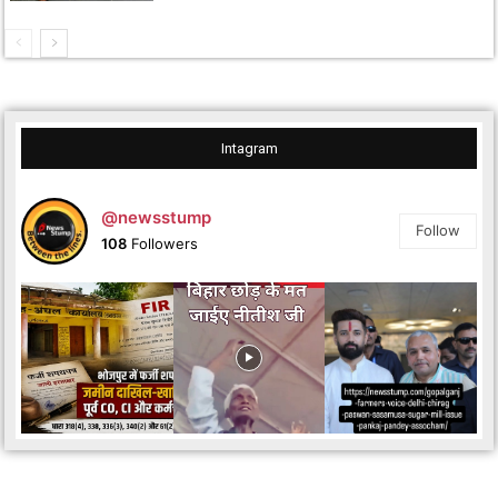
Intagram
@newsstump
Follow
108
Followers