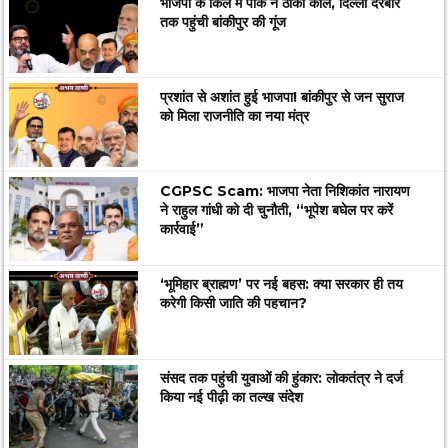
भाजपा के किले में पीके ने ठोकी कील, दिल्ली दरबार
तक पहुंची बांकीपुर की गूंज
प्रशांत से अशांत हुई भाजपा! बांकीपुर से जन सुराज
को मिला राजनीति का नया मंत्र
CGPSC Scam: भाजपा नेता निशिकांत नारायण
ने राहुल गांधी को दी चुनौती, “भूपेश बघेल पर करें
कार्रवाई”
‘भूमिहार ब्राह्मण’ पर नई बहस: क्या सरकार ही तय
करेगी किसी जाति की पहचान?
संसद तक पहुंची युवाओं की हुंकार: लोकतंत्र ने दर्ज
किया नई पीढ़ी का तल्ख संदेश