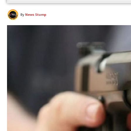
By
News Stump