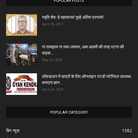
POPULAR POSTS
स्मृति शेषः हे महामानव! तुम्हे अंतिम प्रणाम!!
April 30, 2021
ना तामझाम ना लाव-लश्कर, आम आदमी की तरह पटना की
सड़क...
May 29, 2022
लॉकडाउन में छात्रों के लिए ऑनलाइन स्टडी मटेरियल उपलब्ध
कराएगा ज्ञान...
April 24, 2020
POPULAR CATEGORY
बिग न्यूज़
1582