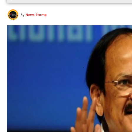
By
News Stump