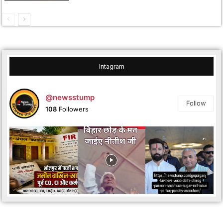
Intagram
@newsstump
Follow
108
Followers