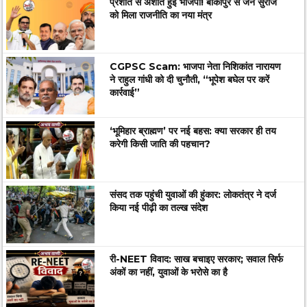
प्रशांत से अशांत हुई भाजपा! बांकीपुर से जन सुराज
को मिला राजनीति का नया मंत्र
CGPSC Scam: भाजपा नेता निशिकांत नारायण
ने राहुल गांधी को दी चुनौती, “भूपेश बघेल पर करें
कार्रवाई”
‘भूमिहार ब्राह्मण’ पर नई बहस: क्या सरकार ही तय
करेगी किसी जाति की पहचान?
संसद तक पहुंची युवाओं की हुंकार: लोकतंत्र ने दर्ज
किया नई पीढ़ी का तल्ख संदेश
री-NEET विवाद: साख बचाइए सरकार; सवाल सिर्फ
अंकों का नहीं, युवाओं के भरोसे का है