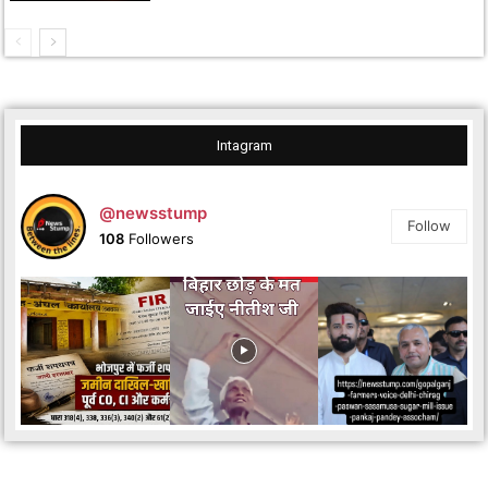
Intagram
@newsstump
Follow
108
Followers