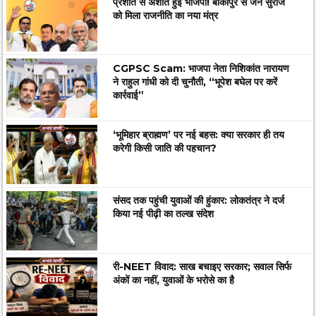
प्रशांत से अशांत हुई भाजपा! बांकीपुर से जन सुराज
को मिला राजनीति का नया मंत्र
CGPSC Scam: भाजपा नेता निशिकांत नारायण
ने राहुल गांधी को दी चुनौती, “भूपेश बघेल पर करें
कार्रवाई”
‘भूमिहार ब्राह्मण’ पर नई बहस: क्या सरकार ही तय
करेगी किसी जाति की पहचान?
संसद तक पहुंची युवाओं की हुंकार: लोकतंत्र ने दर्ज
किया नई पीढ़ी का तल्ख संदेश
री-NEET विवाद: साख बचाइए सरकार; सवाल सिर्फ
अंकों का नहीं, युवाओं के भरोसे का है