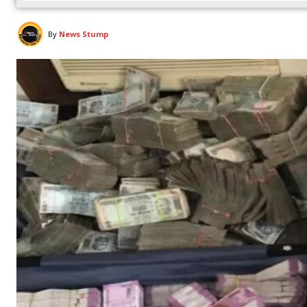
By
News Stump