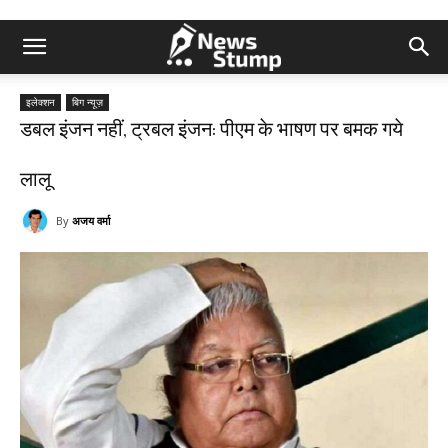
इलेक्शन
बिग न्यूज़
डबल इंजन नहीं, ट्रबल इंजन: पीएम के भाषण पर बमक गये
लालू
By
अजय वर्मा