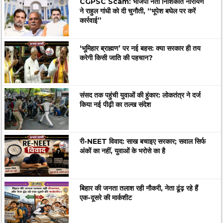
CGPSC Scam: भाजपा नेता निशिकांत नारायण
ने राहुल गांधी को दी चुनौती, “भूपेश बघेल पर करें
कार्रवाई”
‘भूमिहार ब्राह्मण’ पर नई बहस: क्या सरकार ही तय
करेगी किसी जाति की पहचान?
संसद तक पहुंची युवाओं की हुंकार: लोकतंत्र ने दर्ज
किया नई पीढ़ी का तल्ख संदेश
री-NEET विवाद: साख बचाइए सरकार; सवाल सिर्फ
अंकों का नहीं, युवाओं के भरोसे का है
बिहार की जनता तलाश रही नौकरी, नेता ढूंढ़ रहे हैं
एक-दूसरे की मार्कशीट