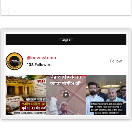
Intagram
@newsstump
Follow
108
Followers