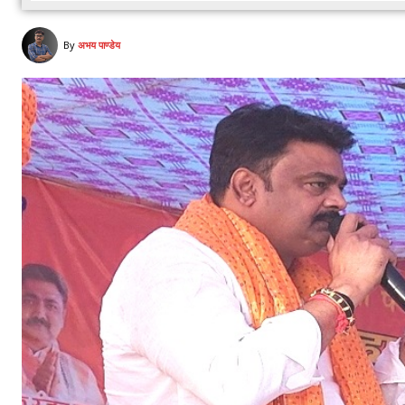
By
अभय पाण्डेय