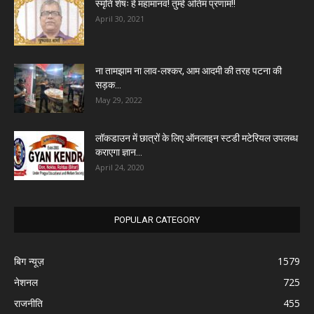
स्मृति शेषः हे महामानव! तुम्हे अंतिम प्रणाम!!
April 30, 2021
ना तामझाम ना लाव-लश्कर, आम आदमी की तरह पटना की
सड़क...
May 29, 2022
लॉकडाउन में छात्रों के लिए ऑनलाइन स्टडी मटेरियल उपलब्ध
कराएगा ज्ञान...
April 24, 2020
POPULAR CATEGORY
बिग न्यूज़
1579
नेशनल
725
राजनीति
455