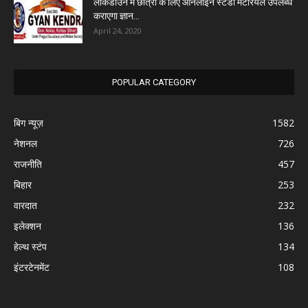
लॉकडाउन में छात्रों के लिए ऑनलाइन स्टडी मटेरियल उपलब्ध
कराएगा ज्ञान...
April 24, 2020
POPULAR CATEGORY
बिग न्यूज़
1582
नेशनल
726
राजनीति
457
बिहार
253
वारदात
232
इलेक्शन
136
हेल्थ स्टंप
134
इंटरटेनमेंट
108