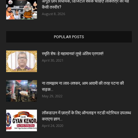
अंगूठा छाप विधायक, डिजिटल सेवक चाहिए! लोकतंत्र की यह
कैसी तस्वीर?
August 8, 2026
POPULAR POSTS
स्मृति शेषः हे महामानव! तुम्हे अंतिम प्रणाम!!
April 30, 2021
ना तामझाम ना लाव-लश्कर, आम आदमी की तरह पटना की
सड़क...
May 29, 2022
लॉकडाउन में छात्रों के लिए ऑनलाइन स्टडी मटेरियल उपलब्ध
कराएगा ज्ञान...
April 24, 2020