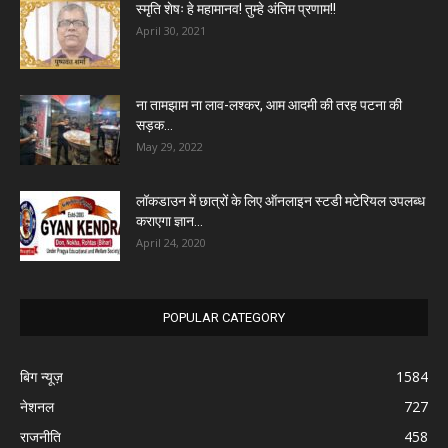
स्मृति शेषः हे महामानव! तुम्हे अंतिम प्रणाम!!
April 30, 2021
ना तामझाम ना लाव-लश्कर, आम आदमी की तरह पटना की
सड़क...
May 29, 2022
लॉकडाउन में छात्रों के लिए ऑनलाइन स्टडी मटेरियल उपलब्ध
कराएगा ज्ञान...
April 24, 2020
POPULAR CATEGORY
बिग न्यूज़
1584
नेशनल
727
राजनीति
458