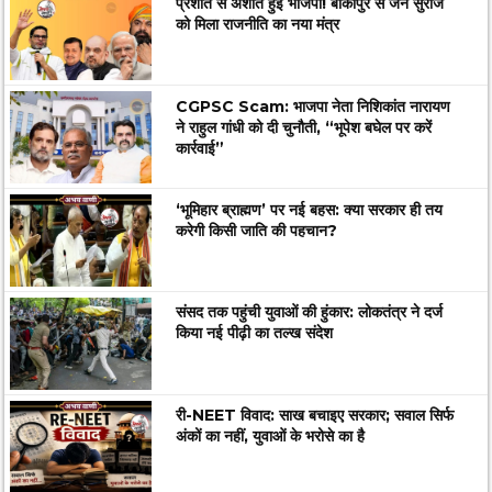
प्रशांत से अशांत हुई भाजपा! बांकीपुर से जन सुराज
को मिला राजनीति का नया मंत्र
CGPSC Scam: भाजपा नेता निशिकांत नारायण
ने राहुल गांधी को दी चुनौती, “भूपेश बघेल पर करें
कार्रवाई”
‘भूमिहार ब्राह्मण’ पर नई बहस: क्या सरकार ही तय
करेगी किसी जाति की पहचान?
संसद तक पहुंची युवाओं की हुंकार: लोकतंत्र ने दर्ज
किया नई पीढ़ी का तल्ख संदेश
री-NEET विवाद: साख बचाइए सरकार; सवाल सिर्फ
अंकों का नहीं, युवाओं के भरोसे का है