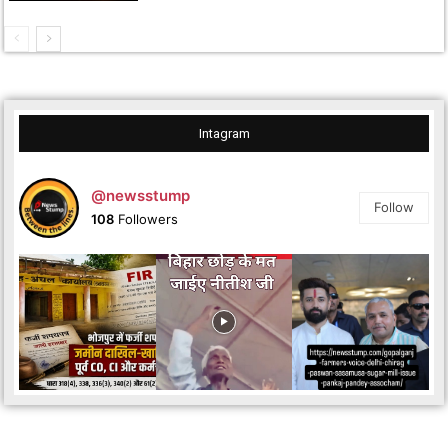
Intagram
@newsstump
Follow
108
Followers