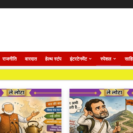
राजनीति
वारदात
हेल्थ स्टंप
इंटरटेनमेंट
स्पेशल
साहि