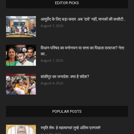
EDITOR PICKS
आयुर्वेद के लिए बड़ा कदम: अब ‘दावे’ नहीं, मानकों की कसौटी...
August 7, 2026
विधान परिषद का मनोनयन या सत्ता का पिछला दरवाजा? नेता
का...
August 7, 2026
बांकीपुर का जनादेशः क्या है संदेश?
August 4, 2026
POPULAR POSTS
स्मृति शेषः हे महामानव! तुम्हे अंतिम प्रणाम!!