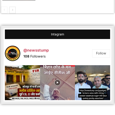
Intagram
@newsstump
Follow
108
Followers