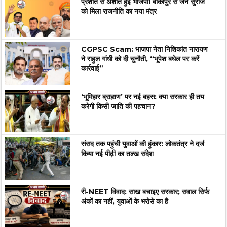
प्रशांत से अशांत हुई भाजपा! बांकीपुर से जन सुराज
को मिला राजनीति का नया मंत्र
CGPSC Scam: भाजपा नेता निशिकांत नारायण
ने राहुल गांधी को दी चुनौती, “भूपेश बघेल पर करें
कार्रवाई”
‘भूमिहार ब्राह्मण’ पर नई बहस: क्या सरकार ही तय
करेगी किसी जाति की पहचान?
संसद तक पहुंची युवाओं की हुंकार: लोकतंत्र ने दर्ज
किया नई पीढ़ी का तल्ख संदेश
री-NEET विवाद: साख बचाइए सरकार; सवाल सिर्फ
अंकों का नहीं, युवाओं के भरोसे का है