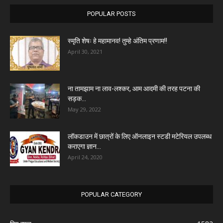
POPULAR POSTS
स्मृति शेषः हे महामानव! तुम्हे अंतिम प्रणाम!!
April 30, 2021
ना तामझाम ना लाव-लश्कर, आम आदमी की तरह पटना की
सड़क...
May 29, 2022
लॉकडाउन में छात्रों के लिए ऑनलाइन स्टडी मटेरियल उपलब्ध
कराएगा ज्ञान...
April 24, 2020
POPULAR CATEGORY