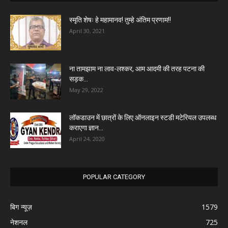
स्मृति शेषः हे महामानव! तुम्हे अंतिम प्रणाम!!
April 30, 2021
ना तामझाम ना लाव-लश्कर, आम आदमी की तरह पटना की
सड़क...
May 29, 2022
लॉकडाउन में छात्रों के लिए ऑनलाइन स्टडी मटेरियल उपलब्ध
कराएगा ज्ञान...
April 24, 2020
POPULAR CATEGORY
बिग न्यूज़
1579
नेशनल
725