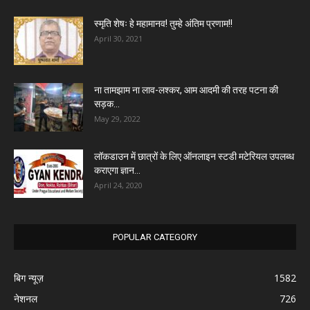
स्मृति शेषः हे महामानव! तुम्हे अंतिम प्रणाम!!
April 30, 2021
ना तामझाम ना लाव-लश्कर, आम आदमी की तरह पटना की
सड़क...
May 29, 2022
लॉकडाउन में छात्रों के लिए ऑनलाइन स्टडी मटेरियल उपलब्ध
कराएगा ज्ञान...
April 24, 2020
POPULAR CATEGORY
बिग न्यूज़
1582
नेशनल
726