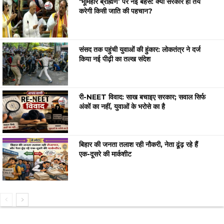
‘भूमिहार ब्राह्मण’ पर नई बहस: क्या सरकार ही तय
करेगी किसी जाति की पहचान?
संसद तक पहुंची युवाओं की हुंकार: लोकतंत्र ने दर्ज
किया नई पीढ़ी का तल्ख संदेश
री-NEET विवाद: साख बचाइए सरकार; सवाल सिर्फ
अंकों का नहीं, युवाओं के भरोसे का है
बिहार की जनता तलाश रही नौकरी, नेता ढूंढ़ रहे हैं
एक-दूसरे की मार्कशीट