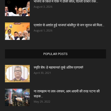
भाजपा के किले में पीके ने ठोकी कील, दिल्ली दरबार तक...
August 3, 2026
प्रशांत से अशांत हुई भाजपा! बांकीपुर से जन सुराज को मिला...
August 1, 2026
POPULAR POSTS
स्मृति शेषः हे महामानव! तुम्हे अंतिम प्रणाम!!
April 30, 2021
ना तामझाम ना लाव-लश्कर, आम आदमी की तरह पटना की
सड़क...
May 29, 2022