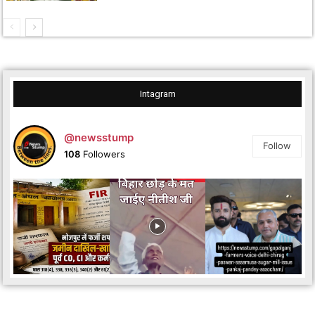
Intagram
@newsstump
Follow
108
Followers