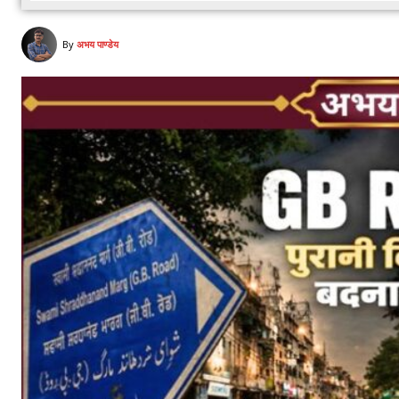
By
अभय पाण्डेय