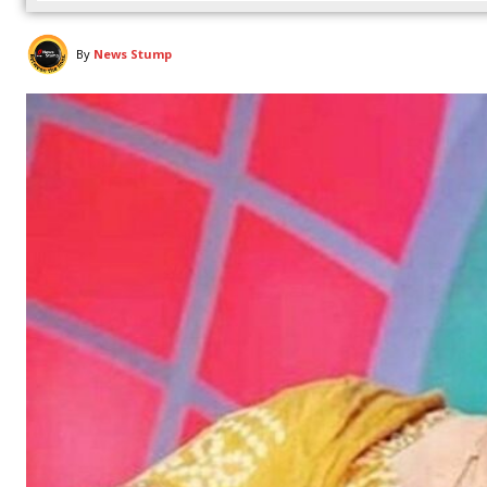
By
News Stump