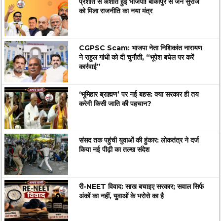
प्रशांत से अशांत हुई भाजपा! बांकीपुर से जन सुराज
को मिला राजनीति का नया मंत्र
CGPSC Scam: भाजपा नेता निशिकांत नारायण
ने राहुल गांधी को दी चुनौती, “भूपेश बघेल पर करें
कार्रवाई”
‘भूमिहार ब्राह्मण’ पर नई बहस: क्या सरकार ही तय
करेगी किसी जाति की पहचान?
संसद तक पहुंची युवाओं की हुंकार: लोकतंत्र ने दर्ज
किया नई पीढ़ी का तल्ख संदेश
री-NEET विवाद: साख बचाइए सरकार; सवाल सिर्फ
अंकों का नहीं, युवाओं के भरोसे का है