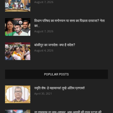
August 7, 2026
विधान परिषद का मनोनयन या सत्ता का पिछला दरवाजा? नेता
का...
August 7, 2026
बांकीपुर का जनादेशः क्या है संदेश?
August 4, 2026
POPULAR POSTS
स्मृति शेषः हे महामानव! तुम्हे अंतिम प्रणाम!!
April 30, 2021
ना तामझाम ना लाव-लश्कर, आम आदमी की तरह पटना की