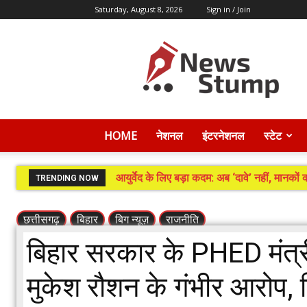
Saturday, August 8, 2026
Sign in / Join
News
Stump
HOME
नेशनल
इंटरनेशनल
स्टेट
आयुर्वेद के लिए बड़ा कदम: अब ‘दावे’ नहीं, मानको
TRENDING NOW
छत्तीसगढ़
बिहार
बिग न्यूज़
राजनीति
बिहार सरकार के PHED मंत्र
मुकेश रौशन के गंभीर आरोप,