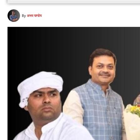
By
अभय पाण्डेय