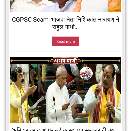
CGPSC Scam: भाजपा नेता निशिकांत नारायण ने
राहुल गांधी...
Read more
‘भूमिहार ब्राह्मण’ पर नई बहस: क्या सरकार ही तय...