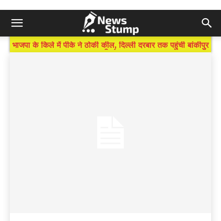
BREAKING NEWS
भाजपा के किले में पीके ने ठोकी कील, दिल्ली दरबार तक पहुंची बांकीपुर
की गूंज