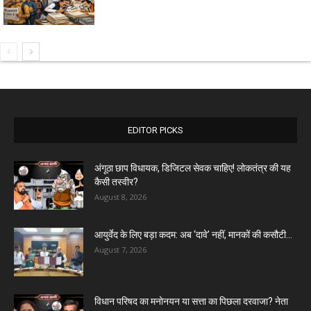
EDITOR PICKS
अंगूठा छाप विधायक, डिजिटल सेवक चाहिए! लोकतंत्र की यह
कैसी तस्वीर?
August 8, 2026
आयुर्वेद के लिए बड़ा कदम: अब ‘दावे’ नहीं, मानकों की कसौटी...
August 7, 2026
विधान परिषद का मनोनयन या सत्ता का पिछला दरवाजा? नेता