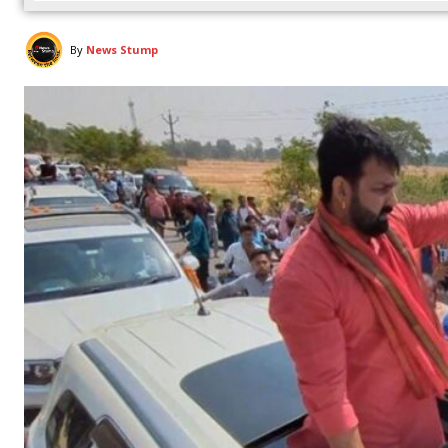
By
News Stump