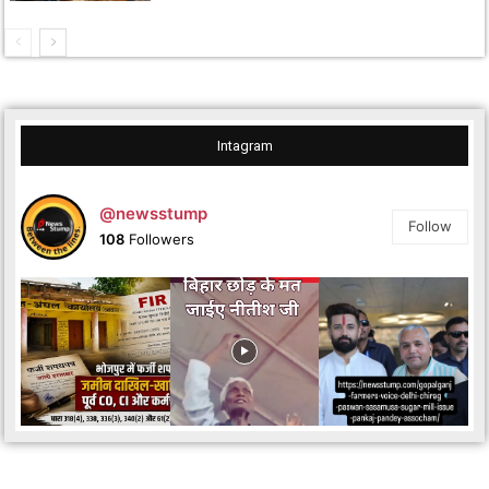
Intagram
@newsstump
Follow
108
Followers