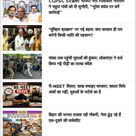
CGPSC Scam: भाजपा नेता निशिकांत नारायण
ने राहुल गांधी को दी चुनौती, “भूपेश बघेल पर करें
कार्रवाई”
‘भूमिहार ब्राह्मण’ पर नई बहस: क्या सरकार ही तय
करेगी किसी जाति की पहचान?
संसद तक पहुंची युवाओं की हुंकार: लोकतंत्र ने दर्ज
किया नई पीढ़ी का तल्ख संदेश
री-NEET विवाद: साख बचाइए सरकार; सवाल सिर्फ
अंकों का नहीं, युवाओं के भरोसे का है
बिहार की जनता तलाश रही नौकरी, नेता ढूंढ़ रहे हैं
एक-दूसरे की मार्कशीट