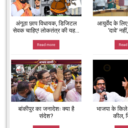
अंगूठा छाप विधायक, डिजिटल
आयुर्वेद के लि
सेवक चाहिए! लोकतंत्र की यह...
‘दावे’ नहीं
Read more
Read
बांकीपुर का जनादेशः क्या है
भाजपा के किले म
संदेश?
कील, दि