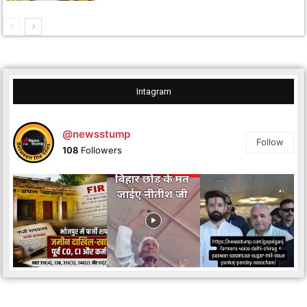
Intagram
@newsstump
Follow
108
Followers