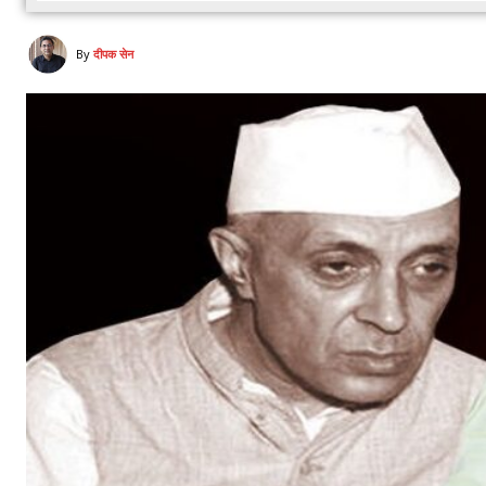
By
दीपक सेन