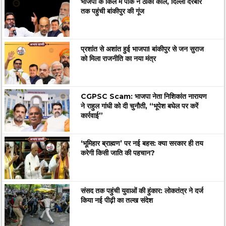
भाजपा के किले में पीके ने ठोकी कील, दिल्ली दरबार
तक पहुंची बांकीपुर की गूंज
प्रशांत से अशांत हुई भाजपा! बांकीपुर से जन सुराज
को मिला राजनीति का नया मंत्र
CGPSC Scam: भाजपा नेता निशिकांत नारायण
ने राहुल गांधी को दी चुनौती, “भूपेश बघेल पर करें
कार्रवाई”
‘भूमिहार ब्राह्मण’ पर नई बहस: क्या सरकार ही तय
करेगी किसी जाति की पहचान?
संसद तक पहुंची युवाओं की हुंकार: लोकतंत्र ने दर्ज
किया नई पीढ़ी का तल्ख संदेश