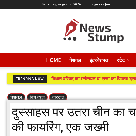
Saturday, August 8, 2026
Sign in / Join
News
Stump
HOME
नेशनल
इंटरनेशनल
स्टेट
विधान परिषद का मनोनयन या सत्ता का पिछला दरवा
TRENDING NOW
नेशनल
बिग न्यूज़
वारदात
दुस्साहस पर उतरा चीन का च
की फायरिंग, एक जख्मी