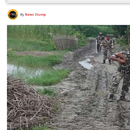
By
News Stump