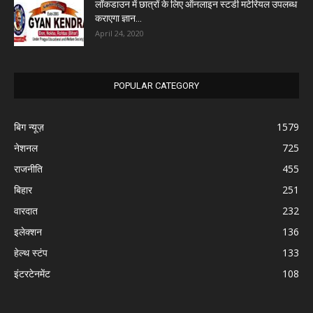
लॉकडाउन में छात्रों के लिए ऑनलाइन स्टडी मटेरियल उपलब्ध
कराएगा ज्ञान...
April 24, 2020
POPULAR CATEGORY
बिग न्यूज़
1579
नेशनल
725
राजनीति
455
बिहार
251
वारदात
232
इलेक्शन
136
हेल्थ स्टंप
133
इंटरटेनमेंट
108