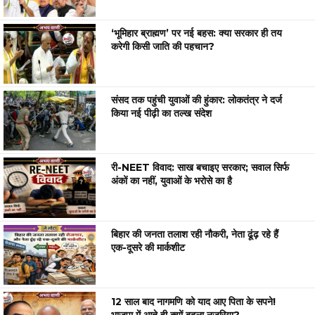
‘भूमिहार ब्राह्मण’ पर नई बहस: क्या सरकार ही तय
करेगी किसी जाति की पहचान?
संसद तक पहुंची युवाओं की हुंकार: लोकतंत्र ने दर्ज
किया नई पीढ़ी का तल्ख संदेश
री-NEET विवाद: साख बचाइए सरकार; सवाल सिर्फ
अंकों का नहीं, युवाओं के भरोसे का है
बिहार की जनता तलाश रही नौकरी, नेता ढूंढ़ रहे हैं
एक-दूसरे की मार्कशीट
12 साल बाद नागमणि को याद आए पिता के सपने!
भाजपा में आते ही क्यों बदला नजरिया?