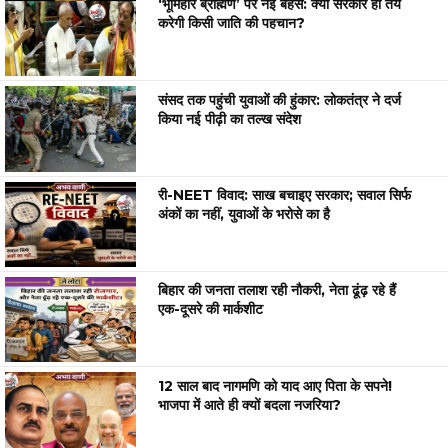
‘भूमिहार ब्राह्मण’ पर नई बहस: क्या सरकार ही तय
करेगी किसी जाति की पहचान?
संसद तक पहुंची युवाओं की हुंकार: लोकतंत्र ने दर्ज
किया नई पीढ़ी का तल्ख संदेश
री-NEET विवाद: साख बचाइए सरकार; सवाल सिर्फ
अंकों का नहीं, युवाओं के भरोसे का है
बिहार की जनता तलाश रही नौकरी, नेता ढूंढ़ रहे हैं
एक-दूसरे की मार्कशीट
12 साल बाद नागमणि को याद आए पिता के सपने!
भाजपा में आते ही क्यों बदला नजरिया?