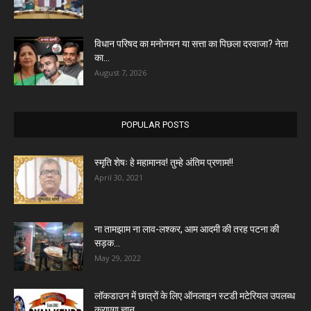
विधान परिषद का मनोनयन या सत्ता का पिछला दरवाजा? नेता
का...
August 7, 2026
POPULAR POSTS
स्मृति शेषः हे महामानव! तुम्हे अंतिम प्रणाम!!
April 30, 2021
ना तामझाम ना लाव-लश्कर, आम आदमी की तरह पटना की
सड़क...
May 29, 2022
लॉकडाउन में छात्रों के लिए ऑनलाइन स्टडी मटेरियल उपलब्ध
कराएगा ज्ञान...