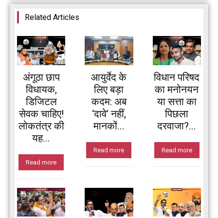
Related Articles
अंगूठा छाप
आयुर्वेद के
विधान परिषद
विधायक,
लिए बड़ा
का मनोनयन
डिजिटल
कदम: अब
या सत्ता का
सेवक चाहिए!
‘दावे’ नहीं,
पिछला
लोकतंत्र की
मानकों...
दरवाजा?...
यह...
Read more
Read more
Read more