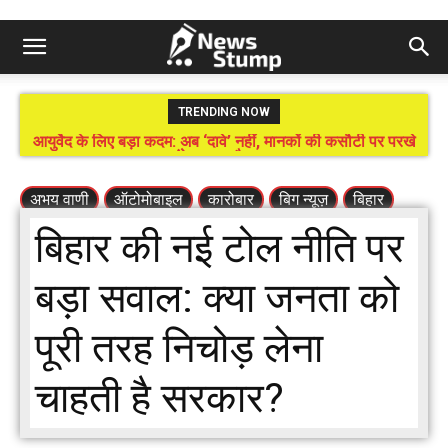
TRENDING NOW
आयुर्वेद के लिए बड़ा कदम: अब ‘दावे’ नहीं, मानकों की कसौटी पर परखे
विधान परिषद का मनोनयन या सत्ता का पिछला दरवाजा? नेता का बेटा हो
जाएंगे इलाज और उत्पाद!
तो संविधान ताक पर!
अभय वाणी
ऑटोमोबाइल
कारोबार
बिग न्यूज़
बिहार
बिहार की नई टोल नीति पर
बड़ा सवाल: क्या जनता को
पूरी तरह निचोड़ लेना
चाहती है सरकार?