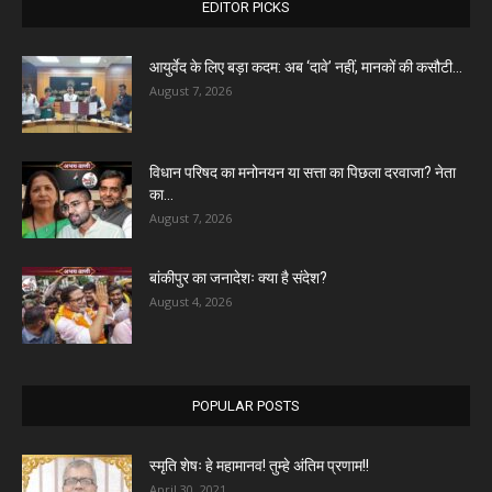
EDITOR PICKS
आयुर्वेद के लिए बड़ा कदम: अब ‘दावे’ नहीं, मानकों की कसौटी...
August 7, 2026
विधान परिषद का मनोनयन या सत्ता का पिछला दरवाजा? नेता
का...
August 7, 2026
बांकीपुर का जनादेशः क्या है संदेश?
August 4, 2026
POPULAR POSTS
स्मृति शेषः हे महामानव! तुम्हे अंतिम प्रणाम!!
April 30, 2021