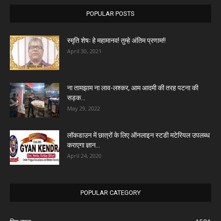
POPULAR POSTS
स्मृति शेषः हे महामानव! तुम्हे अंतिम प्रणाम!!
April 30, 2021
ना तामझाम ना लाव-लश्कर, आम आदमी की तरह पटना की
सड़क...
May 29, 2022
लॉकडाउन में छात्रों के लिए ऑनलाइन स्टडी मटेरियल उपलब्ध
कराएगा ज्ञान...
April 24, 2020
POPULAR CATEGORY