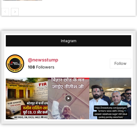
Intagram
@newsstump
Follow
108
Followers