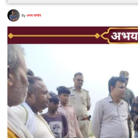
By
अभय पाण्डेय