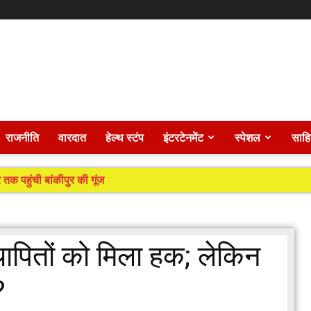
राजनीति
वारदात
हेल्थ स्टंप
इंटरटेनमेंट
स्पेशल
साहि
 तक पहुंची बांकीपुर की गूंज
्थापितों को मिला हक; लेकिन
?