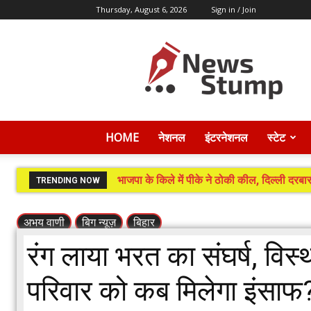
Thursday, August 6, 2026
Sign in / Join
News
Stump
HOME
नेशनल
इंटरनेशनल
स्टेट
भाजपा के किले में पीके ने ठोकी कील, दिल्ली दरबार
TRENDING NOW
अभय वाणी
बिग न्यूज़
बिहार
रंग लाया भरत का संघर्ष, विस
परिवार को कब मिलेगा इंसाफ