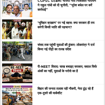
CGPSC Scam: भाजपा नेता निशिकांत नारायण
ने राहुल गांधी को दी चुनौती, “भूपेश बघेल पर करें
कार्रवाई”
‘भूमिहार ब्राह्मण’ पर नई बहस: क्या सरकार ही तय
करेगी किसी जाति की पहचान?
संसद तक पहुंची युवाओं की हुंकार: लोकतंत्र ने दर्ज
किया नई पीढ़ी का तल्ख संदेश
री-NEET विवाद: साख बचाइए सरकार; सवाल सिर्फ
अंकों का नहीं, युवाओं के भरोसे का है
बिहार की जनता तलाश रही नौकरी, नेता ढूंढ़ रहे हैं
एक-दूसरे की मार्कशीट