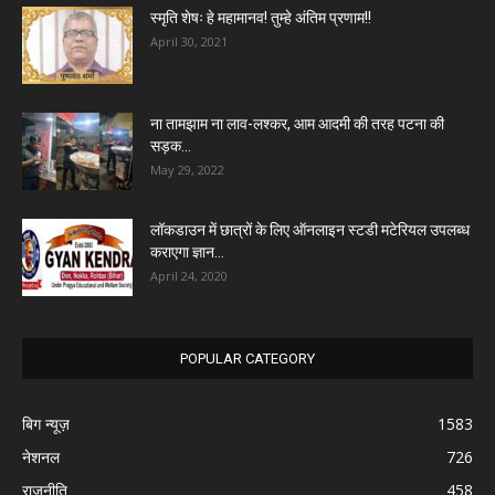
स्मृति शेषः हे महामानव! तुम्हे अंतिम प्रणाम!!
April 30, 2021
ना तामझाम ना लाव-लश्कर, आम आदमी की तरह पटना की
सड़क...
May 29, 2022
लॉकडाउन में छात्रों के लिए ऑनलाइन स्टडी मटेरियल उपलब्ध
कराएगा ज्ञान...
April 24, 2020
POPULAR CATEGORY
बिग न्यूज़
1583
नेशनल
726
राजनीति
458