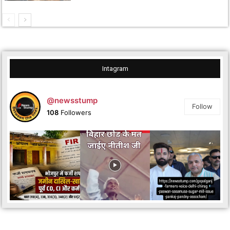
Intagram
@newsstump
Follow
108
Followers