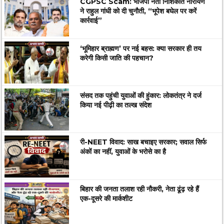
CGPSC Scam: भाजपा नेता निशिकांत नारायण
ने राहुल गांधी को दी चुनौती, “भूपेश बघेल पर करें
कार्रवाई”
‘भूमिहार ब्राह्मण’ पर नई बहस: क्या सरकार ही तय
करेगी किसी जाति की पहचान?
संसद तक पहुंची युवाओं की हुंकार: लोकतंत्र ने दर्ज
किया नई पीढ़ी का तल्ख संदेश
री-NEET विवाद: साख बचाइए सरकार; सवाल सिर्फ
अंकों का नहीं, युवाओं के भरोसे का है
बिहार की जनता तलाश रही नौकरी, नेता ढूंढ़ रहे हैं
एक-दूसरे की मार्कशीट