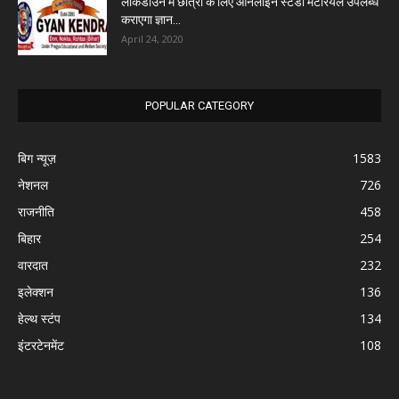
लॉकडाउन में छात्रों के लिए ऑनलाइन स्टडी मटेरियल उपलब्ध
कराएगा ज्ञान...
April 24, 2020
POPULAR CATEGORY
बिग न्यूज़
1583
नेशनल
726
राजनीति
458
बिहार
254
वारदात
232
इलेक्शन
136
हेल्थ स्टंप
134
इंटरटेनमेंट
108